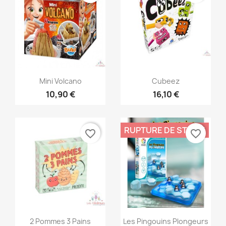
Aperçu rapide
Aperçu rapide


Mini Volcano
Cubeez
10,90 €
16,10 €
RUPTURE DE STOCK
favorite_border
favorite_border
Aperçu rapide
Aperçu rapide


2 Pommes 3 Pains
Les Pingouins Plongeurs