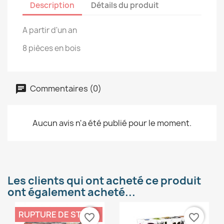
Description
Détails du produit
A partir d'un an
8 pièces en bois
Commentaires (0)
Aucun avis n'a été publié pour le moment.
Les clients qui ont acheté ce produit
ont également acheté...
RUPTURE DE STOCK
favorite_border
favorite_border