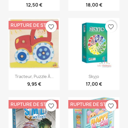
12,50 €
18,00 €
RUPTURE DE STOCK
favorite_border
favorite_border
Aperçu rapide
Aperçu rapide


Tracteur, Puzzle À...
Skyjo
9,95 €
17,00 €
RUPTURE DE STOCK
RUPTURE DE STOCK
favorite_border
favorite_border