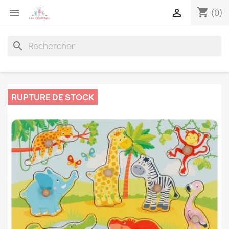
shopping_cart


(0)
search
RUPTURE DE STOCK