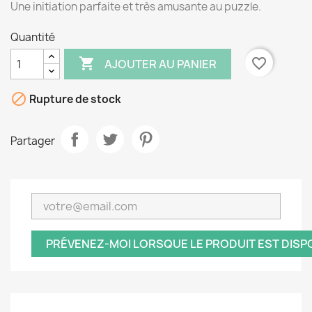
Une initiation parfaite et très amusante au puzzle.
Quantité

favorite_border
AJOUTER AU PANIER

Rupture de stock
Partager
PRÉVENEZ-MOI LORSQUE LE PRODUIT EST DISP