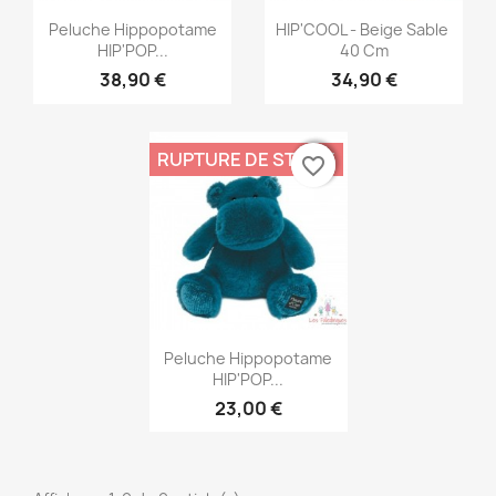
Aperçu rapide
Aperçu rapide


Peluche Hippopotame
HIP'COOL - Beige Sable
HIP'POP...
40 Cm
38,90 €
34,90 €
RUPTURE DE STOCK
favorite_border
favorite_border
Aperçu rapide

Peluche Hippopotame
HIP'POP...
23,00 €