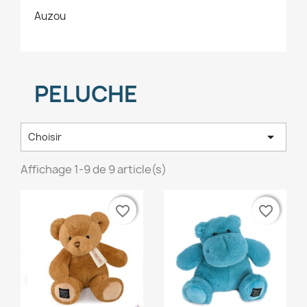
Auzou
PELUCHE

Choisir
Affichage 1-9 de 9 article(s)
favorite_border
favorite_border
favorite_border
favorite_border