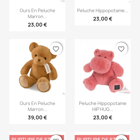
Aperçu rapide
Aperçu rapide


Ours En Peluche
Peluche Hippopotame...
Marron...
23,00 €
23,00 €
favorite_border
favorite_border
favorite_border
favorite_border
Aperçu rapide
Aperçu rapide


Ours En Peluche
Peluche Hippopotame
Marron...
HIP'HUG...
39,00 €
23,00 €
RUPTURE DE STOCK
RUPTURE DE STOCK