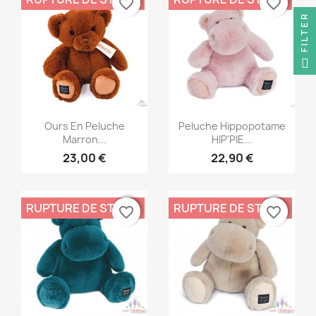
favorite_border
favorite_border
favorite_border
favorite_border
FILTER
Aperçu rapide
Aperçu rapide


Ours En Peluche
Peluche Hippopotame
Marron...
HIP'PIE...
23,00 €
22,90 €
RUPTURE DE STOCK
RUPTURE DE STOCK
favorite_border
favorite_border
favorite_border
favorite_border