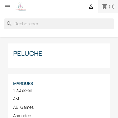
shopping_cart


(0)
search
PELUCHE
MARQUES
1,2,3 soleil
4M
ABI Games
Asmodee