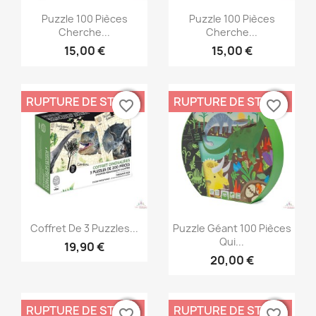
Aperçu rapide
Aperçu rapide


Puzzle 100 Pièces
Puzzle 100 Pièces
Cherche...
Cherche...
15,00 €
15,00 €
RUPTURE DE STOCK
RUPTURE DE STOCK
favorite_border
favorite_border
favorite_border
favorite_border
Aperçu rapide
Aperçu rapide


Coffret De 3 Puzzles...
Puzzle Géant 100 Pièces
Qui...
19,90 €
20,00 €
RUPTURE DE STOCK
RUPTURE DE STOCK
favorite_border
favorite_border
favorite_border
favorite_border