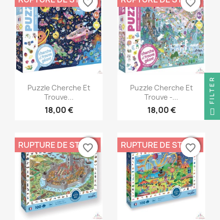
favorite_border
favorite_border
favorite_border
favorite_border
FILTER
Aperçu rapide
Aperçu rapide


Puzzle Cherche Et
Puzzle Cherche Et
Trouve...
Trouve -...
18,00 €
18,00 €
RUPTURE DE STOCK
RUPTURE DE STOCK
favorite_border
favorite_border
favorite_border
favorite_border