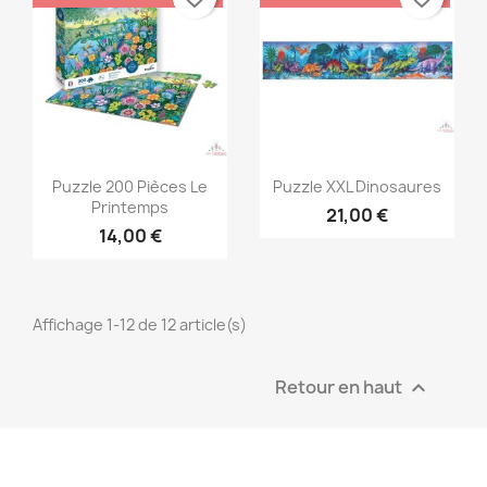
Aperçu rapide
Aperçu rapide


Puzzle 200 Pièces Le
Puzzle XXL Dinosaures
Printemps
21,00 €
14,00 €
Affichage 1-12 de 12 article(s)
Retour en haut
