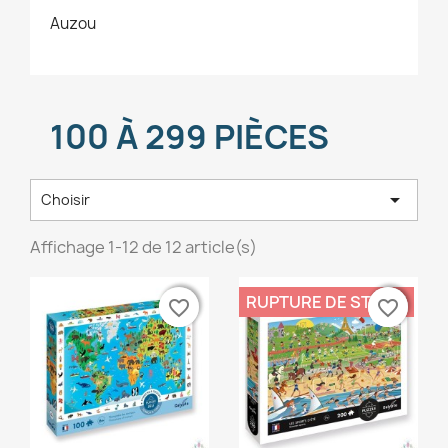
Auzou
100 À 299 PIÈCES

Choisir
Affichage 1-12 de 12 article(s)
RUPTURE DE STOCK
favorite_border
favorite_border
favorite_border
favorite_border