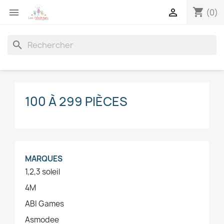
shopping_cart


(0)
search
100 À 299 PIÈCES
MARQUES
1,2,3 soleil
4M
ABI Games
Asmodee