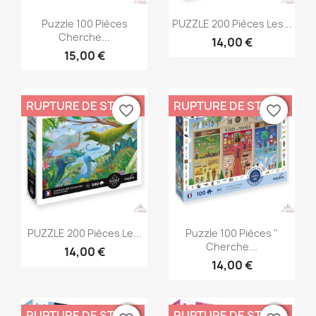
Aperçu rapide
Aperçu rapide


Puzzle 100 Pièces
PUZZLE 200 Pièces Les...
Cherche...
14,00 €
15,00 €
RUPTURE DE STOCK
RUPTURE DE STOCK
favorite_border
favorite_border
favorite_border
favorite_border
Aperçu rapide
Aperçu rapide


PUZZLE 200 Pièces Le...
Puzzle 100 Pièces "
Cherche...
14,00 €
14,00 €
RUPTURE DE STOCK
RUPTURE DE STOCK